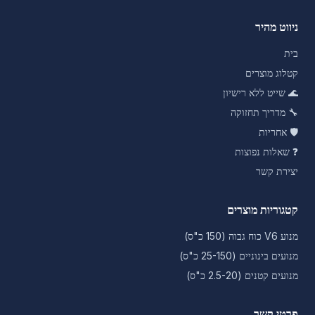
ניווט מהיר
בית
קטלוג מוצרים
🌊
שייט ללא רישיון
🔧
מדריך תחזוקה
🛡️
אחריות
❓
שאלות נפוצות
יצירת קשר
קטגוריות מוצרים
מנוע V6 כוח גבוה (150 כ"ס)
מנועים בינוניים (25-150 כ"ס)
מנועים קטנים (2.5-20 כ"ס)
פרטי קשר