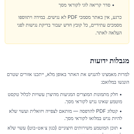
•
סדר קריאה לוגי לקוראי מסך
כרגע, אין באתר מסמכי PDF לא נגישים. במידה ויתווספו
מסמכים עתידיים, כל קובץ חדש יעבור בדיקת נגישות לפני
העלאה לאתר.
מגבלות ידועות
למרות מאמצינו להנגיש את האתר באופן מלא, ייתכנו אזורים שטרם
הונגשו במלואם:
•
חלק מתמונות המוצרים המגיעות מהיצרן עשויות לכלול טקסט
מוטמע שאינו נגיש לקוראי מסך.
•
קטלוג PDF להדפסה — מותאם לצפייה ויזואלית ועשוי שלא
להיות נגיש במלואו לקוראי מסך.
•
תוכן המוטמע משירותים חיצוניים (כגון צ׳אט-בוט) עשוי שלא