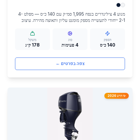
מנוע 4 צילינדרים בנפח 1,995 סמ״ק עם 140 כ״ס — מפלט 4-
2-1 ייחודי לתעשייה מספק מומנט עליון ותאוצה מהירה. עיצוב
SOHC-4V עם מצתים מרכזיים לבעירה יעילה, ECU מכויל
לביצועים מקסימליים ואלטרנטור 41A. מתאים לסירות
בינוניות-גדולות, דיג ושימוש מסחרי.
הספק
סוג
משקל
140 כ״ס
4 פעימות
178 ק״ג
צפה בפרטים ←
✨ חדש 2026