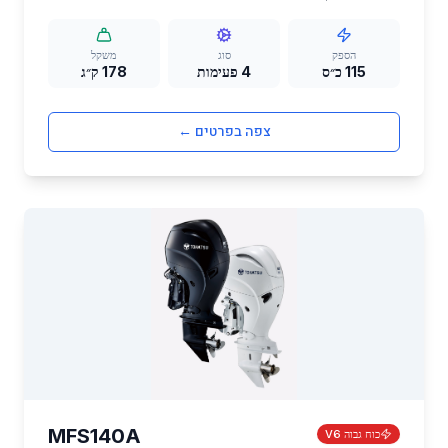
SOHC-4V עם בעירה יעילה, הזרקה אלקטרונית ואלטרנטור
41A. פופולרי בישראל לסירות דיג ופנאי בינוניות.
הספק
סוג
משקל
115 כ״ס
4 פעימות
178 ק״ג
צפה בפרטים ←
MFS140A
כוח גבוה V6