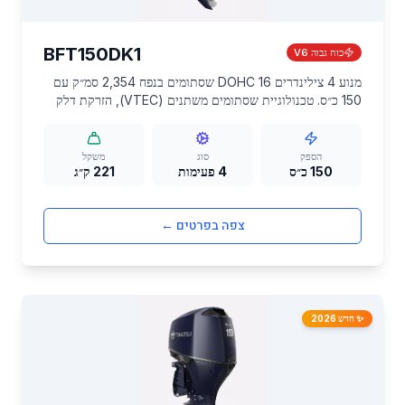
BFT150DK1
כוח גבוה V6
מנוע 4 צילינדרים DOHC 16 שסתומים בנפח 2,354 סמ״ק עם
150 כ״ס. טכנולוגיית שסתומים משתנים (VTEC), הזרקת דלק
ממוחשבת (PGM-FI) ומערכת יניקה דו-שלבית מספקות ביצועים
יוצאי דופן וחיסכון בדלק של עד 30% במהירויות שיוט.
הספק
סוג
משקל
150 כ״ס
4 פעימות
221 ק״ג
צפה בפרטים ←
✨ חדש 2026