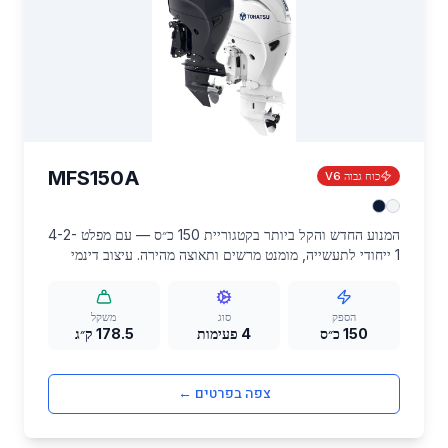
MFS150A
כוח גבוה V6
המנוע החדש והקל ביותר בקטגוריית 150 כ״ס — עם מפלט 4-2-
1 ייחודי לתעשייה, מומנט מרשים ותאוצה מהירה. עיצוב דינמי
חדש, הפחתת רעש של עד 34% בסרק ושיפור של 15% בצריכת
הדלק ב-2,000 סל״ד. הגרסה המתקדמת ביותר של טוהטסו.
הספק
סוג
משקל
150 כ״ס
4 פעימות
178.5 ק״ג
צפה בפרטים ←