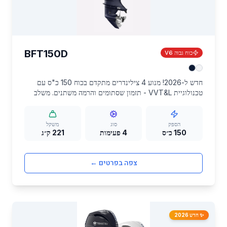
BFT150D
כוח גבוה V6
חדש ל-2026! מנוע 4 צילינדרים מתקדם בכוח 150 כ"ס עם
טכנולוגיית VVT&L - תזמון שסתומים והרמה משתנים. משלב
ביצועים מרשימים עם יעילות דלק יוצאת דופן.
הספק
סוג
משקל
150 כ״ס
4 פעימות
221 ק״ג
צפה בפרטים ←
✨ חדש 2026