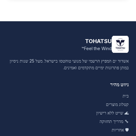
TOHATSU
Feel the Wind™
אשדוד ים המפיץ הרשמי של מנועי טוהטסו בישראל. מעל 25 שנות ניסיון
במתן פתרונות ימיים מתקדמים ואמינים.
ניווט מהיר
בית
קטלוג מוצרים
🌊
שייט ללא רישיון
🔧
מדריך תחזוקה
🛡️
אחריות