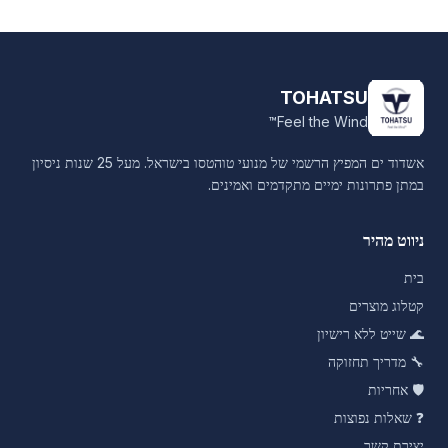
TOHATSU
Feel the Wind™
אשדוד ים המפיץ הרשמי של מנועי טוהטסו בישראל. מעל 25 שנות ניסיון
במתן פתרונות ימיים מתקדמים ואמינים.
ניווט מהיר
בית
קטלוג מוצרים
🌊
שייט ללא רישיון
🔧
מדריך תחזוקה
🛡️
אחריות
❓
שאלות נפוצות
יצירת קשר