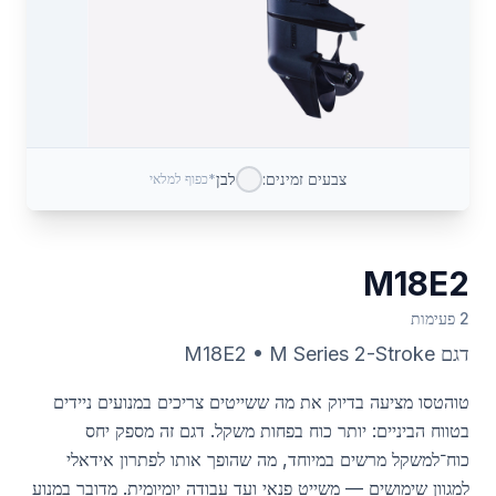
צבעים זמינים:
לבן
*כפוף למלאי
M18E2
2 פעימות
דגם
M Series 2-Stroke
•
M18E2
טוהטסו מציעה בדיוק את מה ששייטים צריכים במנועים ניידים
בטווח הביניים: יותר כוח בפחות משקל. דגם זה מספק יחס
כוח־למשקל מרשים במיוחד, מה שהופך אותו לפתרון אידאלי
למגוון שימושים — משייט פנאי ועד עבודה יומיומית. מדובר במנוע