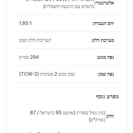
אלטרנטור
:
בדגמים עם התנעה חשמלית)
יחס העברה
:
1.85:1
מערכת דלק
:
תערובת דלק ושמן
נפח מנוע
:
294 סמ״ק
נפח שמן
:
שמן מנוע 2 פעימות (TCW-3)
מפרט נוסף
בנזין נטול עופרת (אוקטן 95 בישראל / 87
דלק
:
בארה"ב)