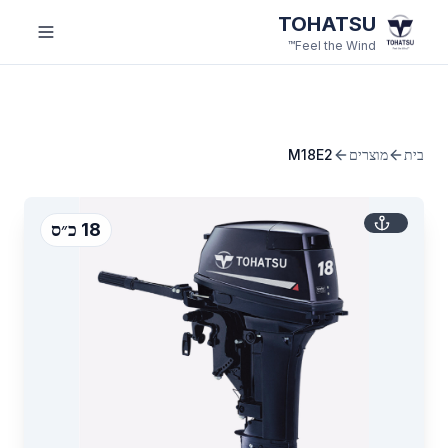
לג לתוכן הראשי
TOHATSU
Feel the Wind™
בית
מוצרים
M18E2
18 כ״ס