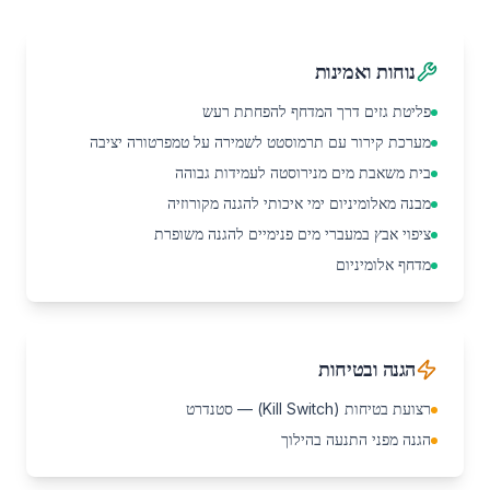
נוחות ואמינות
פליטת גזים דרך המדחף להפחתת רעש
מערכת קירור עם תרמוסטט לשמירה על טמפרטורה יציבה
בית משאבת מים מנירוסטה לעמידות גבוהה
מבנה מאלומיניום ימי איכותי להגנה מקורוזיה
ציפוי אבץ במעברי מים פנימיים להגנה משופרת
מדחף אלומיניום
הגנה ובטיחות
רצועת בטיחות (Kill Switch) — סטנדרט
הגנה מפני התנעה בהילוך