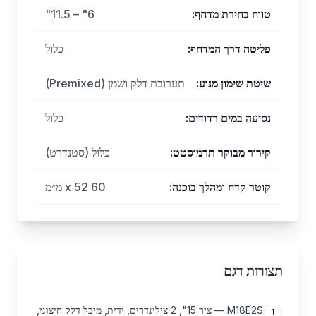
טווח בחירת מדחף
:
6" – 11.5"
פליטה דרך המדחף
:
כלול
שיטת שימון מנוע
:
תערובת דלק ושמן (Premixed)
נסיעה במים רדודים
:
כלול
קירור מבוקר תרמוסטט
:
כלול (סטנדרט)
קוטר קדח ומהלך בוכנה
:
60 x 52 מ״מ
תצורות דגם
M18E2S — ציר 15", 2 צילינדרים, ידית, מיכל דלק חיצוני,
1