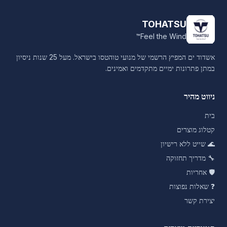
TOHATSU
Feel the Wind™
אשדוד ים המפיץ הרשמי של מנועי טוהטסו בישראל. מעל 25 שנות ניסיון
במתן פתרונות ימיים מתקדמים ואמינים.
ניווט מהיר
בית
קטלוג מוצרים
🌊
שייט ללא רישיון
🔧
מדריך תחזוקה
🛡️
אחריות
❓
שאלות נפוצות
יצירת קשר