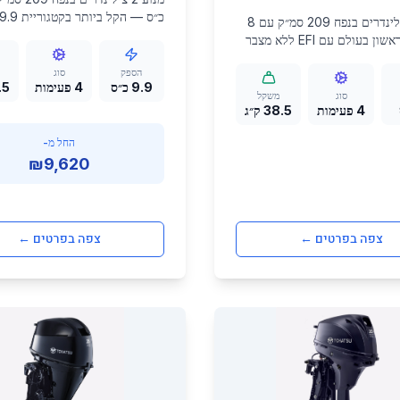
מנוע 2 צילינדרים בנפח 209 סמ״ק עם 8
(38.5 ק״ג בלבד). EFI ל
כ״ס — הראשון בעולם עם EFI ללא מצבר
דלק מקוררת מים וידית נשיאה חד
בקטגוריית 200 סמ״ק. קל במיוחד (38.5
40% שטח מגע נוסף. זמין בתכלת ולבן.
הספק
סוג
בת דלק מקוררת מים ומסנן דלק
9.9 כ״ס
4 פעימות
8.5
ים לסירות קטנות, דינגי, ושימוש
סוג
משקל
4 פעימות
38.5 ק״ג
.
החל מ-
₪9,620
צפה בפרטים ←
צפה בפרטים ←