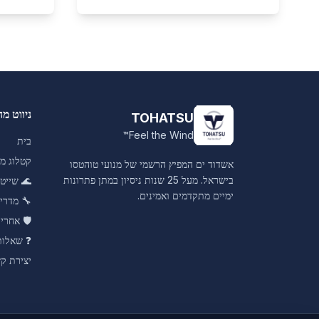
ניווט מה
TOHATSU
Feel the Wind™
בית
קטלוג מו
אשדוד ים המפיץ הרשמי של מנועי טוהטסו
בישראל. מעל 25 שנות ניסיון במתן פתרונות
🌊
שייט 
ימיים מתקדמים ואמינים.
🔧
מדרי
🛡️
אחריו
❓
שאלות
יצירת ק