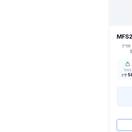
MFS
מנוע 3 צילינדרים חדש בנפח 500 סמ״ק
Simp
ש לגמרי עם גיר
העברה
משקל
 ק״ג