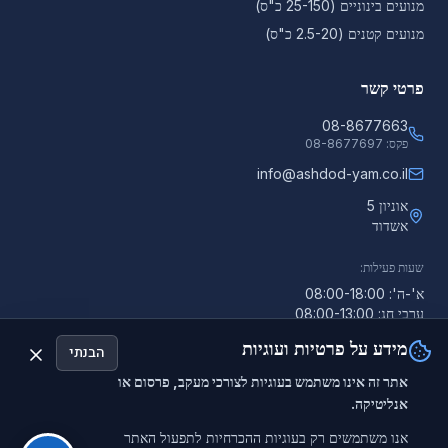
מנועים בינוניים (25-150 כ"ס)
מנועים קטנים (2.5-20 כ"ס)
פרטי קשר
08-8677663
פקס:
08-8677697
info@ashdod-yam.co.il
אוניון 5
אשדוד
שעות פעילות:
א'-ה': 08:00-18:00
ערבי חג: 08:00-13:00
מידע על פרטיות ועוגיות
הבנתי
אתר זה אינו משתמש בעוגיות לצורכי מעקב, פרסום או
אנליטיקה.
©
2026
אשדוד-ים. כל הזכויות שמורות.
אשדוד ים - המפיץ הרשמי של טוהטסו בישראל
אנו משתמשים רק בעוגיות ההכרחיות לתפעול האתר