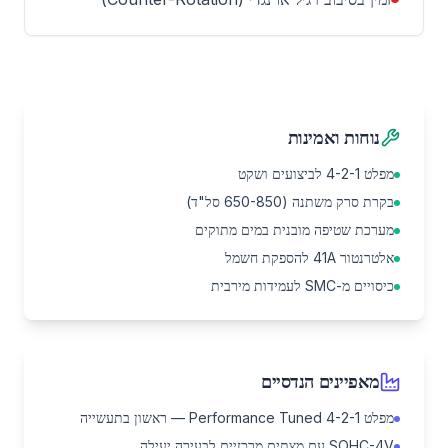
נוחות ואמינות
מפלט 4-2-1 לביצועים ושקט
בקרת סרק משתנה (650-850 סל"ד)
מערכת שטיפה מובנית במים מתוקים
אלטרנטור 41A להספקת חשמל
כיסויים מ-SMC לעמידות מירבית
מאפיינים הנדסיים
מפלט Performance Tuned 4-2-1 — ראשון בתעשייה
SOHC-4V עם מצתים מרכזיים לבעירה יעילה