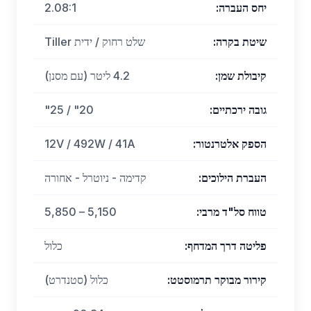
יחס העברה
:
2.08:1
שיטת בקרה
:
שלט רחוק / ידית Tiller
קיבולת שמן
:
4.2 ליטר (עם מסנן)
גובה ירכתיים
:
20" / 25"
הספק אלטרנטור
:
12V / 492W / 41A
העברת הילוכים
:
קדימה - ניוטרל - אחורה
טווח סל"ד מרבי
:
5,150 – 5,850
פליטה דרך המדחף
:
כלול
קירור מבוקר תרמוסטט
:
כלול (סטנדרט)