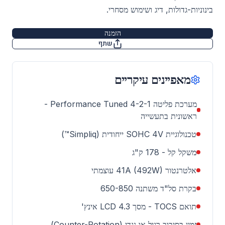
בינוניות-גדולות, דיג ושימוש מסחרי.
הזמנה
שתף
מאפיינים עיקריים
מערכת פליטה 4-2-1 Performance Tuned -
ראשונית בתעשייה
טכנולוגיית SOHC 4V ייחודית (Simpliq™)
משקל קל - 178 ק"ג
אלטרנטור 41A (492W) עוצמתי
בקרת סל"ד משתנה 650-850
תואם TOCS - מסך LCD 4.3 אינץ'
זמין בסיבוב רגיל או נגדי (Counter-Rotation)