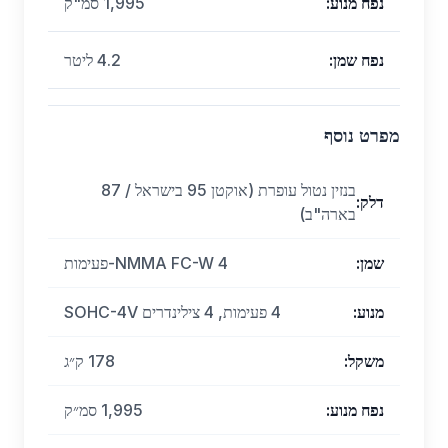
נפח מנוע
:
1,995 סמ"ק
נפח שמן
:
4.2 ליטר
מפרט נוסף
בנזין נטול עופרת (אוקטן 95 בישראל / 87
דלק
:
בארה"ב)
שמן
:
NMMA FC-W 4-פעימות
מנוע
:
4 פעימות, 4 צילינדרים SOHC-4V
משקל
:
178 ק״ג
נפח מנוע
:
1,995 סמ״ק