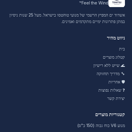
Feel the Wind™
אשדוד ים המפיץ הרשמי של מנועי טוהטסו בישראל. מעל 25 שנות ניסיון
במתן פתרונות ימיים מתקדמים ואמינים.
ניווט מהיר
בית
קטלוג מוצרים
🌊
שייט ללא רישיון
🔧
מדריך תחזוקה
🛡️
אחריות
❓
שאלות נפוצות
יצירת קשר
קטגוריות מוצרים
מנוע V6 כוח גבוה (150 כ"ס)