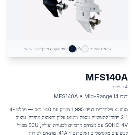
צבעים זמינים:
לבן
כחול אקווה מרין
*כפוף למלאי
MFS140A
4 פעימות
דגם
Mid-Range I4
•
MFS140A
מנוע 4 צילינדרים בנפח 1,995 סמ״ק עם 140 כ״ס — מפלט 4-
2-1 ייחודי לתעשייה מספק מומנט עליון ותאוצה מהירה. עיצוב
SOHC-4V עם מצתים מרכזיים לבעירה יעילה, ECU מכויל
לביצועים מקסימליים ואלטרנטור 41A. מתאים לסירות