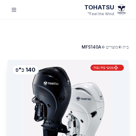
לג לתוכן הראשי
TOHATSU
Feel the Wind™
בית
מוצרים
MFS140A
מנועי כוח גבוה
140 כ"ס