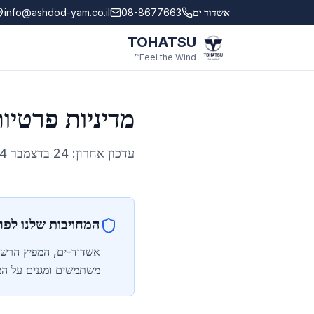
לג לתוכן הראשי
אשדוד ים
08-8677663
info@ashdod-yam.co.il
TOHATSU
Feel the Wind™
מדיניות פרטיו
עדכון אחרון:
24 בדצמבר 2024
המחויבות שלנו לפר
אשדוד-ים, המפיץ הרשמי
משתמשים ומגנים על המ