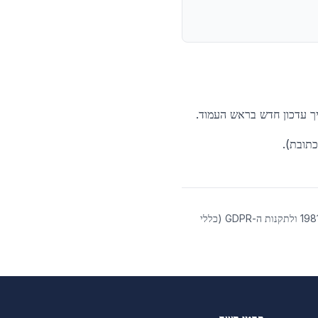
יך עדכון חדש בראש העמוד.
כתובת).
מדיניות פרטיות זו חלה על אתר טוהטסו ישראל - אשדוד-ים. המדיניות עומדת בהתאם לחוק הגנת הפרטיות התשמ"א-1981 ולתקנות ה-GDPR (כללי