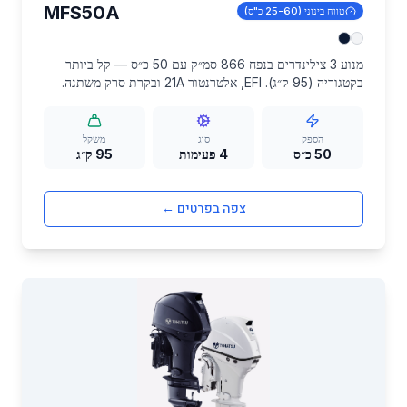
MFS50A
טווח בינוני (25-60 כ"ס)
מנוע 3 צילינדרים בנפח 866 סמ״ק עם 50 כ״ס — קל ביותר
בקטגוריה (95 ק״ג). EFI, אלטרנטור 21A ובקרת סרק משתנה.
מתאים לסירות בינוניות, מנופים ושימוש מסחרי קל עם יחס
כוח-משקל מרשים.
הספק
סוג
משקל
50 כ״ס
4 פעימות
95 ק״ג
צפה בפרטים ←