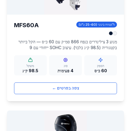
MFS60A
טווח בינוני (25-60 כ"ס)
מנוע 3 צילינדרים בנפח 866 סמ״ק עם 60 כ״ס — הקל ביותר
בקטגוריה (98.5 ק״ג בלבד). עיצוב SOHC ייחודי עם 9
שסתומים ו-Roller Rocker Arms להפחתת חיכוך. EFI,
אלטרנטור 21A ובקרת סרק משתנה. מתאים לסירות RIB, דיג
ופנאי.
הספק
סוג
משקל
60 כ״ס
4 פעימות
98.5 ק״ג
צפה בפרטים ←