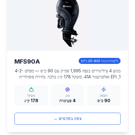
MFS90A
טווח בינוני (25-60 כ"ס)
מנוע 4 צילינדרים בנפח 1,995 סמ״ק עם 90 כ״ס — מפלט 4-2-
1, EFI ואלטרנטור 41A. משקל 178 ק״ג בלבד. בחירה פופולרית
בישראל לסירות בינוניות, דיג ושיוט פנאי עם יחס כוח-צריכה
מצוין.
הספק
סוג
משקל
90 כ״ס
4 פעימות
178 ק״ג
צפה בפרטים ←