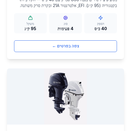
בקטגוריה (95 ק״ג). EFI, אלטרנטור 21A ובקרת סרק משתנה.
מתאים לסירות מתנפחות, RIBs, סירות אלומיניום ופנטונים. זמין
בגוף לבן ותכלת.
הספק
סוג
משקל
40 כ״ס
4 פעימות
95 ק״ג
צפה בפרטים ←