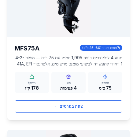
MFS75A
טווח בינוני (25-60 כ"ס)
מנוע 4 צילינדרים בנפח 1,995 סמ״ק עם 75 כ״ס — מפלט 4-2-
1 ייחודי לתעשייה לביצועי מומנט מרשימים. אלטרנטור 41A, EFI
ומשקל 178 ק״ג. מתאים לסירות דיג, RIBs ופנאי בגדלים
בינוניים.
הספק
סוג
משקל
75 כ״ס
4 פעימות
178 ק״ג
צפה בפרטים ←