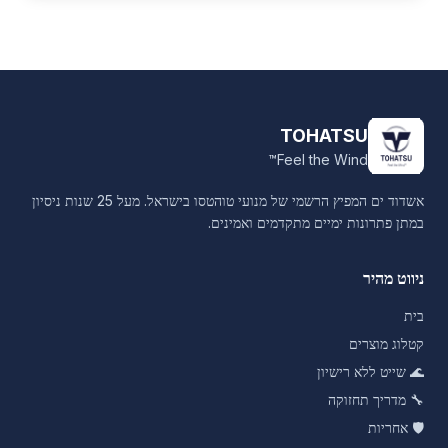
TOHATSU
Feel the Wind™
אשדוד ים המפיץ הרשמי של מנועי טוהטסו בישראל. מעל 25 שנות ניסיון
במתן פתרונות ימיים מתקדמים ואמינים.
ניווט מהיר
בית
קטלוג מוצרים
🌊
שייט ללא רישיון
🔧
מדריך תחזוקה
🛡️
אחריות