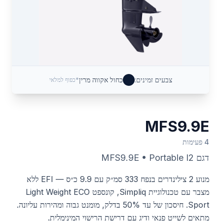
צבעים זמינים:
כחול אקווה מרין
*כפוף למלאי
MFS9.9E
4 פעימות
דגם
Portable I2
•
MFS9.9E
מנוע 2 צילינדרים בנפח 333 סמ״ק עם 9.9 כ״ס — EFI ללא
מצבר עם טכנולוגיית Simpliq, קונספט Light Weight ECO
Sport. חיסכון של עד 50% בדלק, מומנט גבוה ומהירות עליונה.
מתאים לשייט פנאי ודיג עם דרישת הרישוי המינימלית.