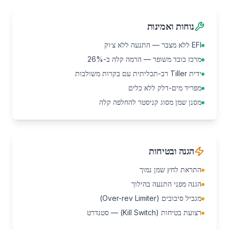
נוחות ואמינות
EFI ללא מצבר — התנעה ללא צ׳וק
מרכז כובד משופר — הרמה קלה ב-26%
ידית Tiller רב-תכליתית עם בקרות משולבות
מפריד מים-דלק ללא כלים
מסנן שמן מסוג קניסטר להחלפה קלה
הגנה ובטיחות
התראת לחץ שמן נמוך
הגנה מפני התנעה בהילוך
מגביל סיבובים (Over-rev Limiter)
רצועת בטיחות (Kill Switch) — סטנדרט