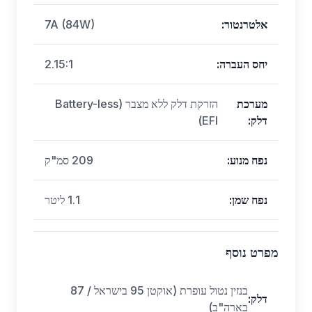
אלטרנטור
:
7A (84W)
יחס העברה
:
2.15:1
מערכת
הזרקת דלק ללא מצבר (Battery-less
דלק
:
EFI)
נפח מנוע
:
209 סמ"ק
נפח שמן
:
1.1 ליטר
מפרט נוסף
בנזין נטול עופרת (אוקטן 95 בישראל / 87
דלק
:
בארה"ב)