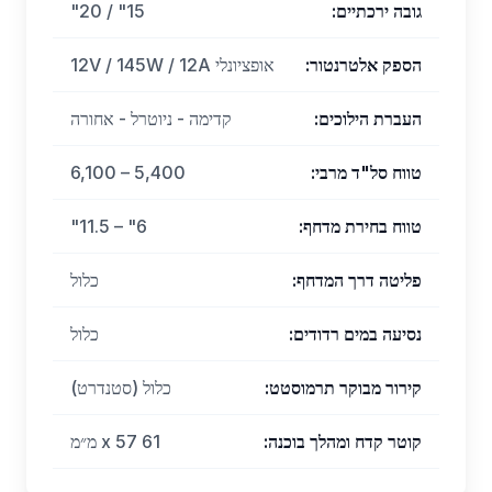
גובה ירכתיים
:
15" / 20"
הספק אלטרנטור
:
אופציונלי 12V / 145W / 12A
העברת הילוכים
:
קדימה - ניוטרל - אחורה
טווח סל"ד מרבי
:
5,400 – 6,100
טווח בחירת מדחף
:
6" – 11.5"
פליטה דרך המדחף
:
כלול
נסיעה במים רדודים
:
כלול
קירור מבוקר תרמוסטט
:
כלול (סטנדרט)
קוטר קדח ומהלך בוכנה
:
61 x 57 מ״מ