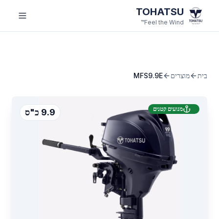
לג לתוכן הראשי
TOHATSU
Feel the Wind™
בית
מוצרים
MFS9.9E
מנועים קטנים
9.9 כ"ס