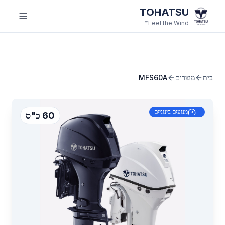
לג לתוכן הראשי
TOHATSU
Feel the Wind™
בית
מוצרים
MFS60A
מנועים בינוניים
60 כ"ס