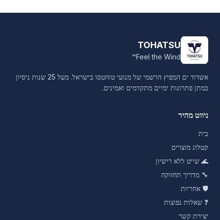
TOHATSU
Feel the Wind™
אשדוד ים המפיץ הרשמי של מנועי טוהטסו בישראל. מעל 25 שנות ניסיון
במתן פתרונות ימיים מתקדמים ואמינים.
ניווט מהיר
בית
קטלוג מוצרים
🌊
שייט ללא רישיון
🔧
מדריך תחזוקה
🛡️
אחריות
❓
שאלות נפוצות
יצירת קשר