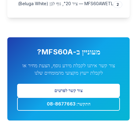
MFS60AWETL — ציר 20", גוף לבן (Beluga White)
2
מעוניין ב-
MFS60A
?
צור קשר איתנו לקבלת מידע נוסף, הצעת מחיר או
לקבלת ייעוץ מקצועי מהמומחים שלנו
צור קשר לפרטים
התקשר: 08-8677663