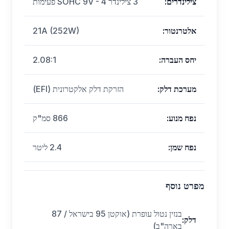
צילינדרים
:
3 צילינדר SOHC 9V - 4 פעימות
אלטרנטור
:
21A (252W)
יחס העברה
:
2.08:1
מערכת דלק
:
הזרקת דלק אלקטרונית (EFI)
נפח מנוע
:
866 סמ"ק
נפח שמן
:
2.4 ליטר
מפרט נוסף
בנזין נטול עופרת (אוקטן 95 בישראל / 87
דלק
:
בארה"ב)