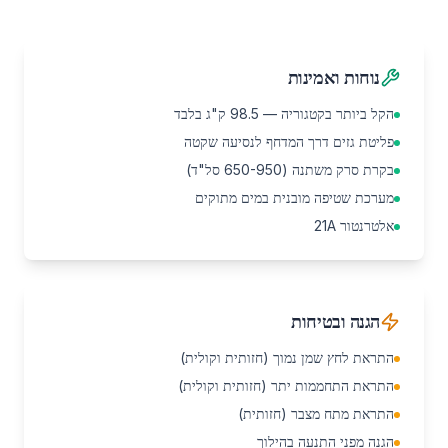
נוחות ואמינות
הקל ביותר בקטגוריה — 98.5 ק"ג בלבד
פליטת גזים דרך המדחף לנסיעה שקטה
בקרת סרק משתנה (650-950 סל"ד)
מערכת שטיפה מובנית במים מתוקים
אלטרנטור 21A
הגנה ובטיחות
התראת לחץ שמן נמוך (חזותית וקולית)
התראת התחממות יתר (חזותית וקולית)
התראת מתח מצבר (חזותית)
הגנה מפני התנעה בהילוך