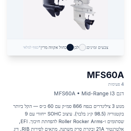
צבעים זמינים:
לבן
כחול אקווה מרין
*כפוף למלאי
MFS60A
4 פעימות
דגם
Mid-Range I3
•
MFS60A
מנוע 3 צילינדרים בנפח 866 סמ״ק עם 60 כ״ס — הקל ביותר
בקטגוריה (98.5 ק״ג בלבד). עיצוב SOHC ייחודי עם 9
שסתומים ו-Roller Rocker Arms להפחתת חיכוך. EFI,
אלטרנטור 21A ובקרת סרק משתנה. מתאים לסירות RIB, דיג