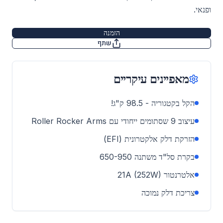
ופנאי.
הזמנה
שתף
מאפיינים עיקריים
הקל בקטגוריה - 98.5 ק"ג!
עיצוב 9 שסתומים ייחודי עם Roller Rocker Arms
הזרקת דלק אלקטרונית (EFI)
בקרת סל"ד משתנה 650-950
אלטרנטור 21A (252W)
צריכת דלק נמוכה