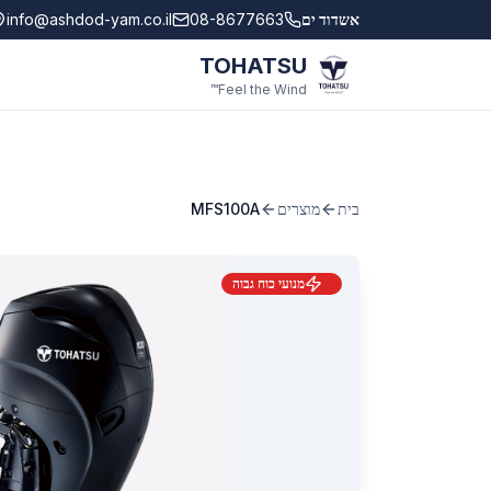
לג לתוכן הראשי
אשדוד ים
08-8677663
info@ashdod-yam.co.il
TOHATSU
Feel the Wind™
בית
מוצרים
MFS100A
מנועי כוח גבוה