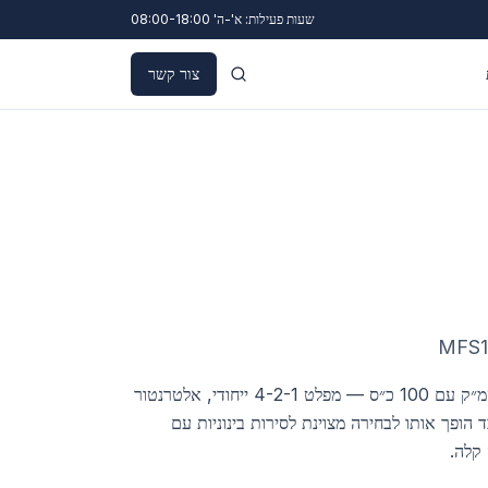
שעות פעילות: א'-ה' 08:00-18:00
צור קשר
MFS
מנוע 4 צילינדרים בנפח 1,995 סמ״ק עם 100 כ״ס — מפלט 4-2-1 ייחודי, אלטרנטור
משקל 178 ק״ג בלבד הופך אותו לבחירה מצוינת לסירות בינוניות עם
 קלה.