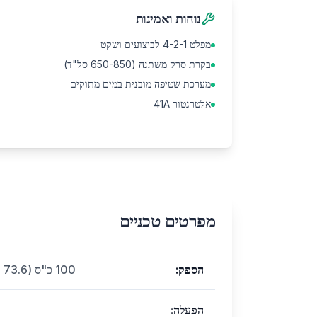
נוחות ואמינות
מפלט 4-2-1 לביצועים ושקט
בקרת סרק משתנה (650-850 סל"ד)
מערכת שטיפה מובנית במים מתוקים
אלטרנטור 41A
מפרטים טכניים
הספק
:
100 כ"ס (73.6 קילווואט) ב-5,150-5,850 סל"ד
הפעלה
: