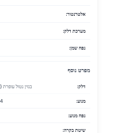
אלטרנטור
:
מערכת דלק
:
נפח שמן
:
מפרט נוסף
דלק
:
בנזין נטול עופרת (אוקטן 95 בישראל 
מנוע
:
4 פעימות, 4 צילינדרים SOHC-4V
נפח מנוע
:
שיטת בקרה
: