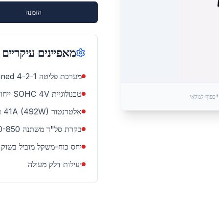
הזמנה
מאפיינים עיקריים
מערכת פליטה 4-2-1 Performance Tuned - ראשונית בתעשייה
טכנולוגיית SOHC 4V ייחודית (Simpliq™)
*כפוף למלאי
אלטרנטור 41A (492W) עוצמתי
בקרת סל"ד משתנה 650-850
יחס כוח-משקל מוביל בשוק
יעילות דלק מעולה