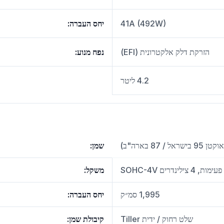
41A (492W)
יחס העברה
:
הזרקת דלק אלקטרונית (EFI)
נפח מנוע
:
4.2 ליטר
/ 87 בארה"ב)
שמן
:
משקל
:
1,995 סמ״ק
יחס העברה
:
שלט רחוק / ידית Tiller
קיבולת שמן
: