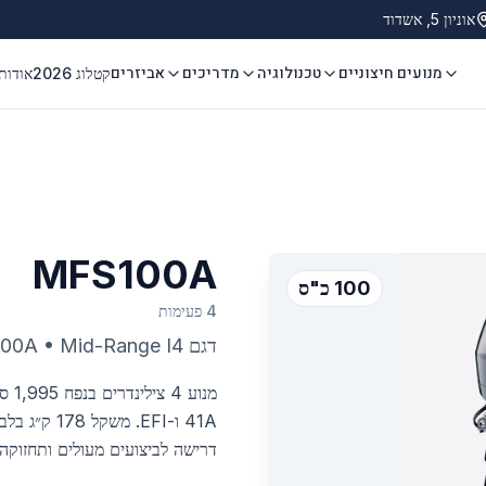
אוניון 5, אשדוד
מנועים חיצוניים
טכנולוגיה
מדריכים
אביזרים
קטלוג 2026
אודות
MFS100A
100 כ"ס
4 פעימות
דגם
Mid-Range I4
•
100A
41A ו-EFI. 
דרישה לביצועים מעולים ותחזוקה