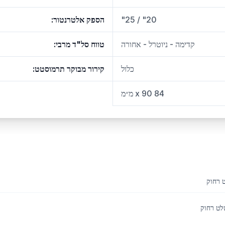
20" / 25"
הספק אלטרנטור
:
קדימה - ניוטרל - אחורה
טווח סל"ד מרבי
:
כלול
קירור מבוקר תרמוסטט
:
84 x 90 מ״מ