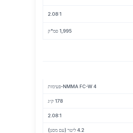
2.08:1
1,995 סמ"ק
NMMA FC-W 4-פעימות
178 ק״ג
2.08:1
4.2 ליטר (עם מסנן)