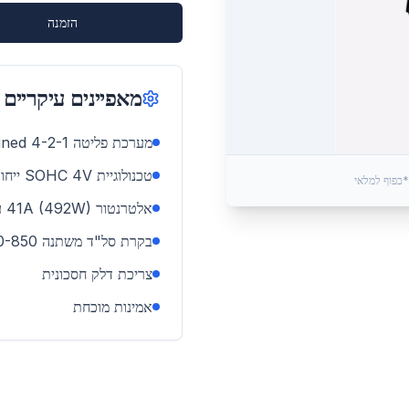
הזמנה
מאפיינים עיקריים
מערכת פליטה 4-2-1 Performance Tuned - ראשונית בתעשייה
טכנולוגיית SOHC 4V ייחודית (Simpliq™)
*כפוף למלאי
אלטרנטור 41A (492W) עוצמתי
בקרת סל"ד משתנה 650-850
צריכת דלק חסכונית
אמינות מוכחת