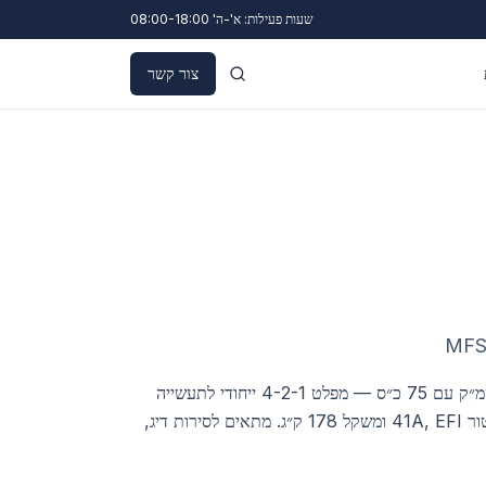
שעות פעילות: א'-ה' 08:00-18:00
צור קשר
MFS
מנוע 4 צילינדרים בנפח 1,995 סמ״ק עם 75 כ״ס — מפלט 4-2-1 ייחודי לתעשייה
לביצועי מומנט מרשימים. אלטרנטור 41A, EFI ומשקל 178 ק״ג. מתאים לסירות דיג,