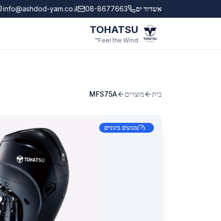
לג לתוכן הראשי
אשדוד ים
08-8677663
info@ashdod-yam.co.il
TOHATSU
Feel the Wind™
בית
מוצרים
MFS75A
מנועים בינוניים