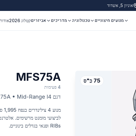
אוניון 5, אשדוד
מנועים חיצוניים
טכנולוגיה
מדריכים
אביזרים
קטלוג 2026
אודות
MFS75A
75 כ"ס
4 פעימות
דגם
Mid-Range I4
•
75A
RIBs ופנאי בגדלים בינוניים.