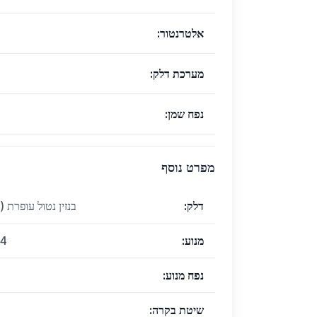
אלטרנטור
:
מערכת דלק
:
נפח שמן
:
מפרט נוסף
דלק
:
בנזין נטול עופרת (אוקטן 95 בישראל 
מנוע
:
4 פעימות, 4 צילינדרים SOHC-4V
נפח מנוע
:
שיטת בקרה
: