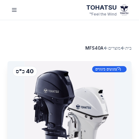
לג לתוכן הראשי
TOHATSU
Feel the Wind™
בית
מוצרים
MFS40A
מנועים בינוניים
40 כ"ס