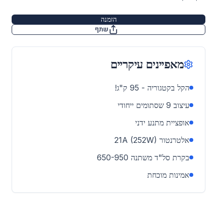
הזמנה
שתף
מאפיינים עיקריים
הקל בקטגוריה - 95 ק"ג!
עיצוב 9 שסתומים ייחודי
אופציית מתנע ידני
אלטרנטור 21A (252W)
בקרת סל"ד משתנה 650-950
אמינות מוכחת