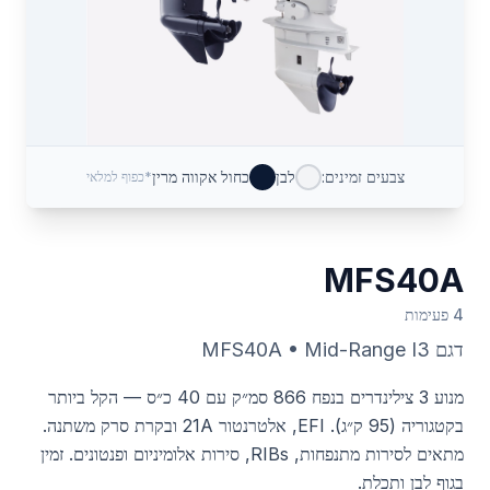
צבעים זמינים:
לבן
כחול אקווה מרין
*כפוף למלאי
MFS40A
4 פעימות
דגם
Mid-Range I3
•
MFS40A
מנוע 3 צילינדרים בנפח 866 סמ״ק עם 40 כ״ס — הקל ביותר
בקטגוריה (95 ק״ג). EFI, אלטרנטור 21A ובקרת סרק משתנה.
מתאים לסירות מתנפחות, RIBs, סירות אלומיניום ופנטונים. זמין
בגוף לבן ותכלת.