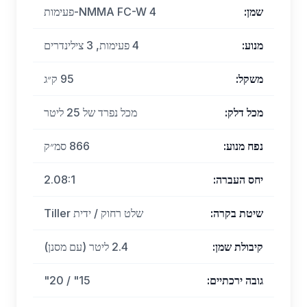
שמן
:
NMMA FC-W 4-פעימות
מנוע
:
4 פעימות, 3 צילינדרים
משקל
:
95 ק״ג
מכל דלק
:
מכל נפרד של 25 ליטר
נפח מנוע
:
866 סמ״ק
יחס העברה
:
2.08:1
שיטת בקרה
:
שלט רחוק / ידית Tiller
קיבולת שמן
:
2.4 ליטר (עם מסנן)
גובה ירכתיים
:
15" / 20"