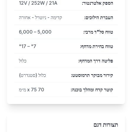
הספק אלטרנטור
:
12V / 252W / 21A
העברת הילוכים
:
קדימה - ניוטרל - אחורה
טווח סל"ד מרבי
:
5,000 – 6,000
טווח בחירת מדחף
:
7" – 17"
פליטה דרך המדחף
:
כלול
קירור מבוקר תרמוסטט
:
כלול (סטנדרט)
קוטר קדח ומהלך בוכנה
:
70 x 75 מ״מ
תצורות דגם