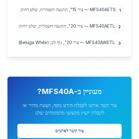
MFS40AETS — ציר 15", התנעה חשמלית, שלט רחוק
1
MFS40AETL — ציר 20", התנעה חשמלית, שלט רחוק
2
MFS40AWETL — ציר 20", גוף לבן (Beluga White)
3
מעוניין ב-
MFS40A
?
צור קשר איתנו לקבלת מידע נוסף, הצעת מחיר או
לקבלת ייעוץ מקצועי מהמומחים שלנו
צור קשר לפרטים