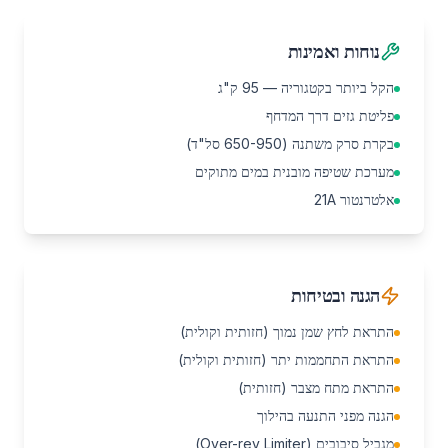
נוחות ואמינות
הקל ביותר בקטגוריה — 95 ק"ג
פליטת גזים דרך המדחף
בקרת סרק משתנה (650-950 סל"ד)
מערכת שטיפה מובנית במים מתוקים
אלטרנטור 21A
הגנה ובטיחות
התראת לחץ שמן נמוך (חזותית וקולית)
התראת התחממות יתר (חזותית וקולית)
התראת מתח מצבר (חזותית)
הגנה מפני התנעה בהילוך
מגביל סיבובים (Over-rev Limiter)