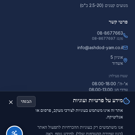
מנועים קטנים (2.5-20 כ"ס)
פרטי קשר
08-8677663
פקס:
08-8677697
info@ashdod-yam.co.il
אוניון 5
אשדוד
שעות פעילות:
א'-ה': 08:00-18:00
ערבי חג: 08:00-13:00
מידע על פרטיות ועוגיות
הבנתי
אתר זה אינו משתמש בעוגיות לצורכי מעקב, פרסום או
אנליטיקה.
©
2026
אשדוד-ים. כל הזכויות שמורות.
אשדוד ים - המפיץ הרשמי של טוהטסו בישראל
אנו משתמשים רק בעוגיות ההכרחיות לתפעול האתר
(כגון שמירת ההעדפות שלך). למידע נוסף, ראה
מדיניות פרטיות
תנאי שימוש
הצהרת נגישות