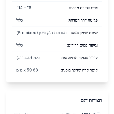
טווח בחירת מדחף
:
8" – 14"
פליטה דרך המדחף
:
כלול
שיטת שימון מנוע
:
תערובת דלק ושמן (Premixed)
נסיעה במים רדודים
:
כלול
קירור מבוקר תרמוסטט
:
כלול (סטנדרט)
קוטר קדח ומהלך בוכנה
:
68 x 59 מ״מ
תצורות דגם