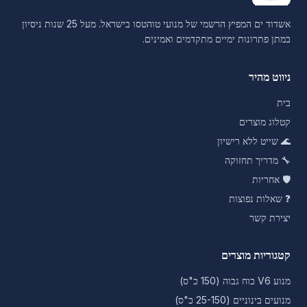
אשדוד ים המפיץ הרשמי של מנועי טוהטסו בישראל. מעל 25 שנות ניסיון
במתן פתרונות ימיים מתקדמים ואמינים.
ניווט מהיר
בית
קטלוג מוצרים
🌊
שייט ללא רישיון
🔧
מדריך תחזוקה
🛡️
אחריות
❓
שאלות נפוצות
יצירת קשר
קטגוריות מוצרים
מנוע V6 כוח גבוה (150 כ"ס)
מנועים בינוניים (25-150 כ"ס)