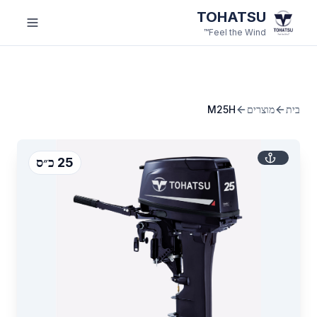
לג לתוכן הראשי
TOHATSU
Feel the Wind™
בית
מוצרים
M25H
25 כ״ס