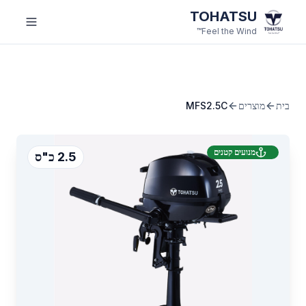
לג לתוכן הראשי
TOHATSU
Feel the Wind™
בית
מוצרים
MFS2.5C
מנועים קטנים
2.5 כ"ס