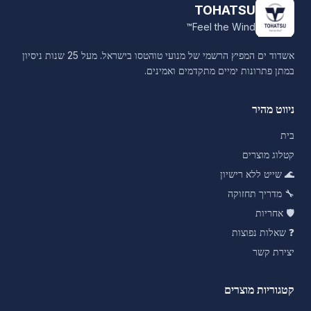
TOHATSU
Feel the Wind™
אשדוד ים המפיץ הרשמי של מנועי טוהטסו בישראל. מעל 25 שנות ניסיון
במתן פתרונות ימיים מתקדמים ואמינים.
ניווט מהיר
בית
קטלוג מוצרים
🌊
שייט ללא רישיון
🔧
מדריך תחזוקה
🛡️
אחריות
❓
שאלות נפוצות
יצירת קשר
קטגוריות מוצרים