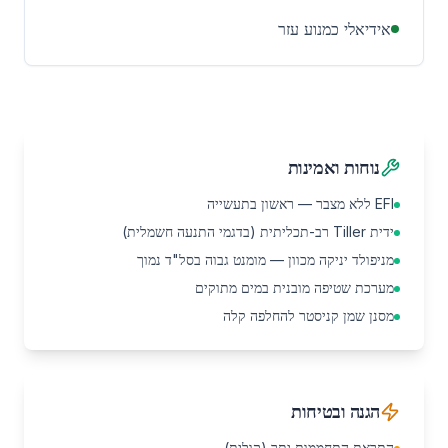
אידיאלי כמנוע עזר
נוחות ואמינות
EFI ללא מצבר — ראשון בתעשייה
ידית Tiller רב-תכליתית (בדגמי התנעה חשמלית)
מניפולד יניקה מכוון — מומנט גבוה בסל"ד נמוך
מערכת שטיפה מובנית במים מתוקים
מסנן שמן קניסטר להחלפה קלה
הגנה ובטיחות
התראת התחממות יתר (קולית)