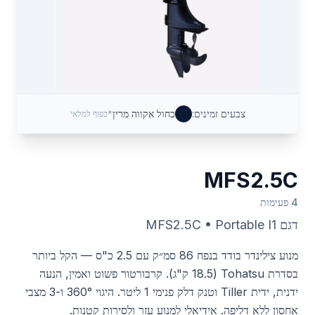
צבעים זמינים:
כחול אקווה מרין
*כפוף למלאי
MFS2.5C
4 פעימות
דגם
Portable I1
•
MFS2.5C
מנוע צילינדר בודד בנפח 86 סמ״ק עם 2.5 כ"ס — הקל ביותר
בסדרת Tohatsu (18.5 ק"ג). קרבורטור פשוט ואמין, הנעה
ידנית, ידית Tiller וטנק דלק פנימי 1 ליטר. היגוי 360° ו-3 מצבי
אחסון ללא דליפה. אידיאלי למנוע עזר ולסירות קטנות.