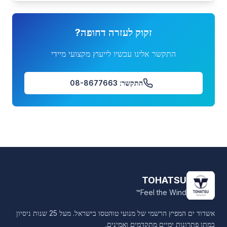
זקוק לעזרה דחופה?
התקשר אלינו עכשיו לייעוץ מקצועי מיידי
התקשר: 08-8677663
TOHATSU
Feel the Wind™
אשדוד ים המפיץ הרשמי של מנועי טוהטסו בישראל. מעל 25 שנות ניסיון
במתן פתרונות ימיים מתקדמים ואמינים.