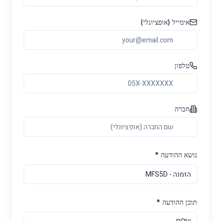
אימייל (אופציונלי)
טלפון
חברה
נושא ההודעה *
תוכן ההודעה *