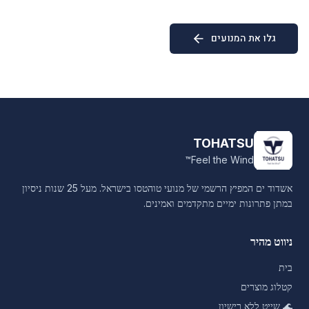
גלו את המנועים
TOHATSU
Feel the Wind™
אשדוד ים המפיץ הרשמי של מנועי טוהטסו בישראל. מעל 25 שנות ניסיון
במתן פתרונות ימיים מתקדמים ואמינים.
ניווט מהיר
בית
קטלוג מוצרים
🌊
שייט ללא רישיון