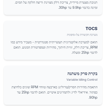
תגובת מצערת מיידית, צריכת דלק מצוינת וריצה חלקה על המים.
זמינה בדגמי 9.9hp עד 30hp.
TOCS
מערכת תקשורת על-סיפונית
תואם למערכת אלקטרונית תעשייתית סטנדרטית - מעביר מידע כמו
RPM, צריכת דלק, זווית חיתוך, מהירות וטמפרטורת המנוע. תואם
לדגמי 25hp ומעלה.
בקרת סרק משתנה
Variable Idling Control
התאמת מהירות הסרק/טרולינג בארבעה טווחי RPM שונים בלחיצת
כפתור. אידיאלי לדיג ולתמרונים איטיים. תואם לדגמי 25hp עד
90hp.