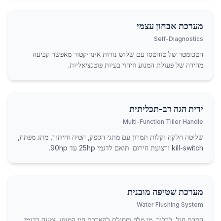
מערכת אבחון עצמי
Self-Diagnostics
הטכומטר של טוהטסו עם שלוש נורות אינדיקטור מאפשר קביעה
מהירה של פעולת המנוע וזיהוי בעיות פוטנציאליות.
ידית הגה רב-תכליתית
Multi-Function Tiller Handle
שליטה חלקה וקלות תמרון עם מתגי הספק, הטיה וחיתוך, מתג מפתח,
kill-switch ורצועת חירום. תואם לדגמי 25hp עד 90hp.
מערכת שטיפה מובנית
Water Flushing System
הסרת חול, לכלוך, מי מלח ופסולת להארכת חיי המנוע. זמינה בדגמי