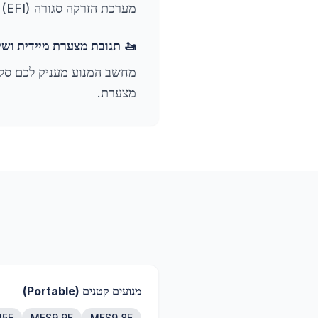
מערכת הזרקה סגורה (EFI) מפחיתה דרמטית את הבלאי הקשור לדלק ומצמצמת את הצורך בטיפולי ניקוי יקרים במוסך.
🚤 תגובת מצערת מיידית ושי
מחשב המנוע מעניק לכם סל״
מצערת.
מנועים קטנים (Portable)
15E
MFS9.9E
MFS9.8E