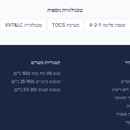
טכנולוגיות נוספות
סעפת פליטה 4-2-1
מערכת TOCS
טכנולוגיית VVT&LC
יר
קטגוריות מוצרים
מנוע V6 כוח גבוה (150 כ"ס)
צרים
מנועים בינוניים (25-150 כ"ס)
ללא רישיון
מנועים קטנים (2.5-20 כ"ס)
ך תחזוקה
ת
 נפוצות
שר