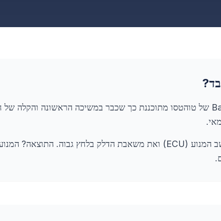
בד?
מערכת ה-Battery-Less EFI של טוהטסו מתוכננת כך שכבר במשיכה הראשונה והק
אי.
מתח זה מפעיל בזק את מחשב המנוע (ECU) ואת משאבת הדלק בלחץ גבוה. התוצ
.