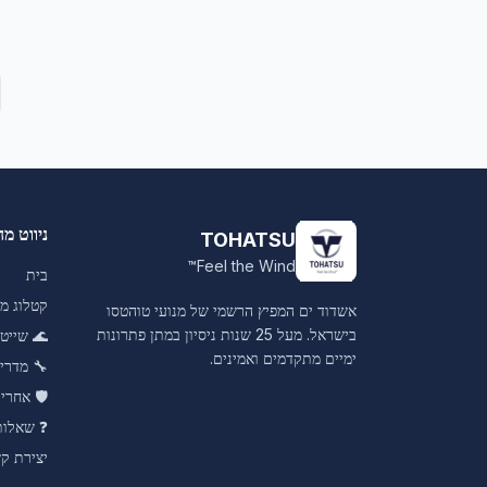
ניווט מה
TOHATSU
Feel the Wind™
בית
קטלוג מו
אשדוד ים המפיץ הרשמי של מנועי טוהטסו
בישראל. מעל 25 שנות ניסיון במתן פתרונות
🌊
שייט 
ימיים מתקדמים ואמינים.
🔧
מדרי
🛡️
אחריו
❓
שאלות
יצירת ק