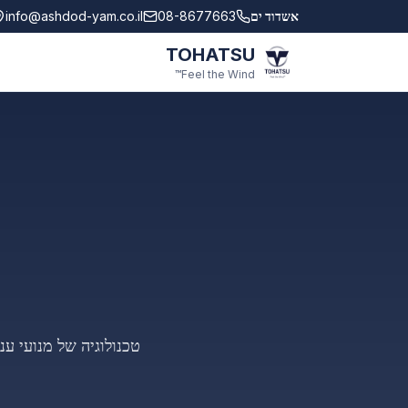
לג לתוכן הראשי
אשדוד ים
08-8677663
info@ashdod-yam.co.il
TOHATSU
Feel the Wind™
טכנולוגיה של מנועי ע