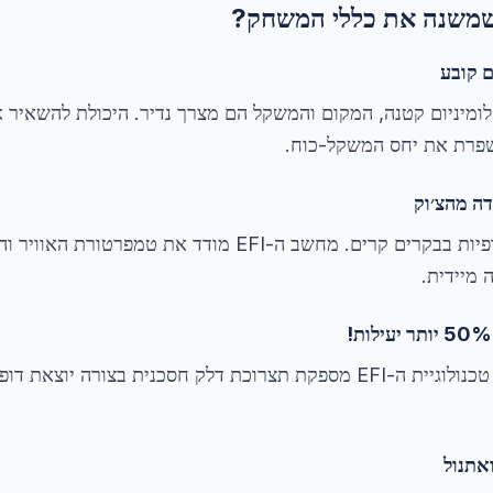
ה שמשנה את כללי המשחק?
ם קובע
ומיניום קטנה, המקום והמשקל הם מצרך נדיר. היכולת להשאיר 
שפרת את יחס המשקל-כוח.
דה מהצ׳וק
תשכחו ממשיכות חבל אינסופיות בבקרים קרים. מחשב ה-EFI מודד 
מיידית.
בהשוואה למנועי קרבורטור, טכנולוגיית ה-EFI מספקת תצרוכת דלק חסכנית בצ
ואתנול