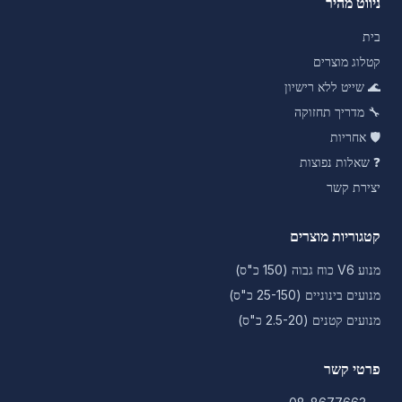
ניווט מהיר
בית
קטלוג מוצרים
🌊
שייט ללא רישיון
🔧
מדריך תחזוקה
🛡️
אחריות
❓
שאלות נפוצות
יצירת קשר
קטגוריות מוצרים
מנוע V6 כוח גבוה (150 כ"ס)
מנועים בינוניים (25-150 כ"ס)
מנועים קטנים (2.5-20 כ"ס)
פרטי קשר