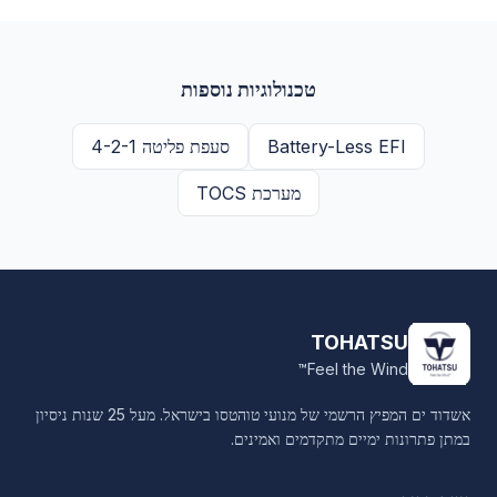
טכנולוגיות נוספות
Battery-Less EFI
סעפת פליטה 4-2-1
מערכת TOCS
TOHATSU
Feel the Wind™
אשדוד ים המפיץ הרשמי של מנועי טוהטסו בישראל. מעל 25 שנות ניסיון
במתן פתרונות ימיים מתקדמים ואמינים.